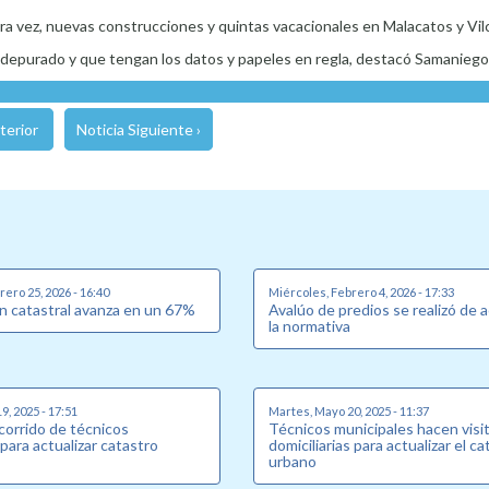
era vez, nuevas construcciones y quintas vacacionales en Malacatos y Vi
depurado y que tengan los datos y papeles en regla, destacó Samaniego
terior
Noticia Siguiente ›
ero 25, 2026 - 16:40
Miércoles, Febrero 4, 2026 - 17:33
ón catastral avanza en un 67%
Avalúo de predios se realizó de 
la normativa
9, 2025 - 17:51
Martes, Mayo 20, 2025 - 11:37
corrido de técnicos
Técnicos municipales hacen visi
para actualizar catastro
domiciliarias para actualizar el c
urbano