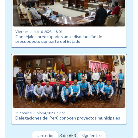
Viernes, Junio 16, 2023 - 18:04
Concejales preocupados ante disminución de
presupuesto por parte del Estado
Miércoles, Junio 14, 2023 - 17:56
Delegaciones del Perú conocen proyectos municipales
‹ anterior
3 de 653
siguiente ›