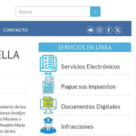
Buscar
CONTACTO
SERVICIOS EN LÍNEA
ELLA
Servicios Electrónicos
Pague sus impuestos
Documentos Digitales
lamiento de los
Alonso Armijos
so Moreno y
 Amable María
Infracciones
es de los