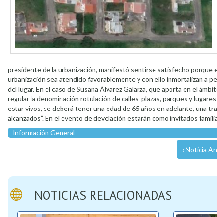
presidente de la urbanización, manifestó sentirse satisfecho porque el
urbanización sea atendido favorablemente y con ello inmortalizan a per
del lugar. En el caso de Susana Álvarez Galarza, que aporta en el ámb
regular la denominación rotulación de calles, plazas, parques y lugare
estar vivos, se deberá tener una edad de 65 años en adelante, una t
alcanzados”. En el evento de develación estarán como invitados famil
Información General
‹ Noticia An
NOTICIAS RELACIONADAS