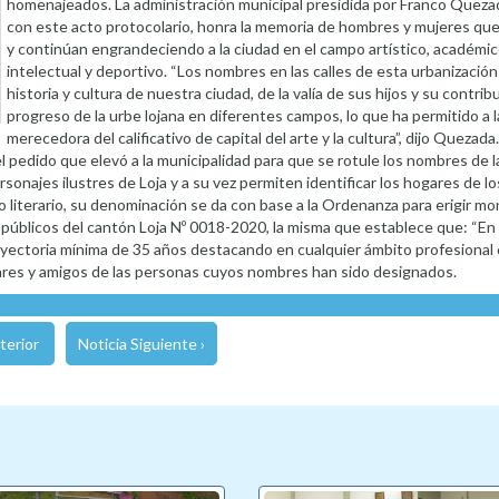
homenajeados. La administración municipal presidida por Franco Quez
con este acto protocolario, honra la memoria de hombres y mujeres qu
y continúan engrandeciendo a la ciudad en el campo artístico, académico,
intelectual y deportivo. “Los nombres en las calles de esta urbanización
historia y cultura de nuestra ciudad, de la valía de sus hijos y su contrib
progreso de la urbe lojana en diferentes campos, lo que ha permitido a l
merecedora del calificativo de capital del arte y la cultura”, dijo Quezad
 pedido que elevó a la municipalidad para que se rotule los nombres de la
sonajes ilustres de Loja y a su vez permiten identificar los hogares de l
ito literario, su denominación se da con base a la Ordenanza para erigir 
s públicos del cantón Loja Nº 0018-2020, la misma que establece que: “En
rayectoria mínima de 35 años destacando en cualquier ámbito profesional
iares y amigos de las personas cuyos nombres han sido designados.
terior
Noticia Siguiente ›