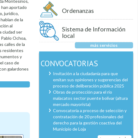
ada Montesinos,
e han aportado
Ordenanzas
 jurídico,
 hablan de la
ución al
Sistema de Información
a ciudad ser
local
a. Pablo Ochoa,
s calles de la
más servicios
os residentes
monumentos y
CONVOCATORIAS
 el caso de
 con galardones
Invitación a la ciudadanía para que
emitan sus opiniones y sugerencias del
proceso de deliberación pública 2025
Obras de protección para el río
malacatos sector puente bolívar (altura
mercado mayorista)
Convocatoria a proceso de selección y
contratación de 20 profesionales del
derecho para la gestión coactiva del
Municipio de Loja