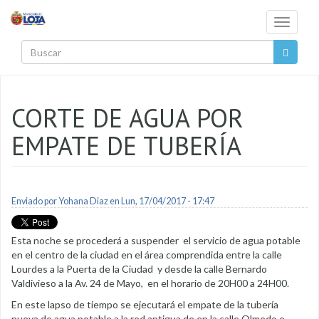
Pasar al contenido principal
Toggle
navigati
Buscar
CORTE DE AGUA POR
EMPATE DE TUBERÍA
Enviado por
Yohana Diaz
en Lun, 17/04/2017 - 17:47
Esta noche se procederá a suspender el servicio de agua potable
en el centro de la ciudad en el área comprendida entre la calle
Lourdes a la Puerta de la Ciudad y desde la calle Bernardo
Valdivieso a la Av. 24 de Mayo, en el horario de 20H00 a 24H00.
En este lapso de tiempo se ejecutará el empate de la tubería
nueva de agua potable a la red antigua de en la calle Olmedo e