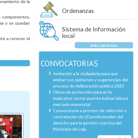
ionamiento de la
Ordenanzas
os componentes,
mia y se puedan
Sistema de Información
local
nte a conocer el
más servicios
CONVOCATORIAS
Invitación a la ciudadanía para que
emitan sus opiniones y sugerencias del
proceso de deliberación pública 2025
Obras de protección para el río
malacatos sector puente bolívar (altura
mercado mayorista)
Convocatoria a proceso de selección y
contratación de 20 profesionales del
derecho para la gestión coactiva del
Municipio de Loja