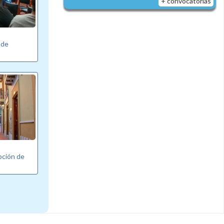
+ convocatorias
 de
pción de