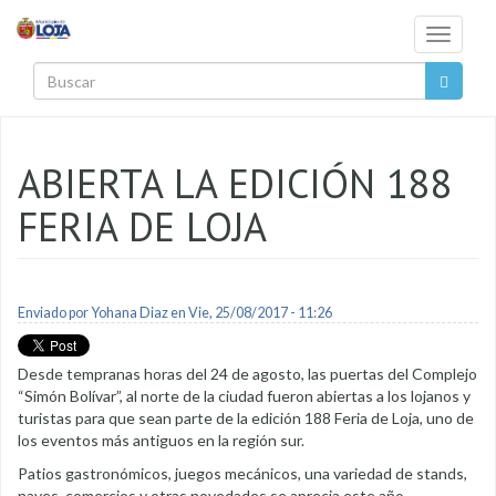
Pasar al contenido principal
Toggle
navigati
Buscar
ABIERTA LA EDICIÓN 188
FERIA DE LOJA
Enviado por
Yohana Diaz
en Vie, 25/08/2017 - 11:26
Desde tempranas horas del 24 de agosto, las puertas del Complejo
“Simón Bolívar”, al norte de la ciudad fueron abiertas a los lojanos y
turistas para que sean parte de la edición 188 Feria de Loja, uno de
los eventos más antiguos en la región sur.
Patios gastronómicos, juegos mecánicos, una variedad de stands,
naves, comercios y otras novedades se aprecia este año.