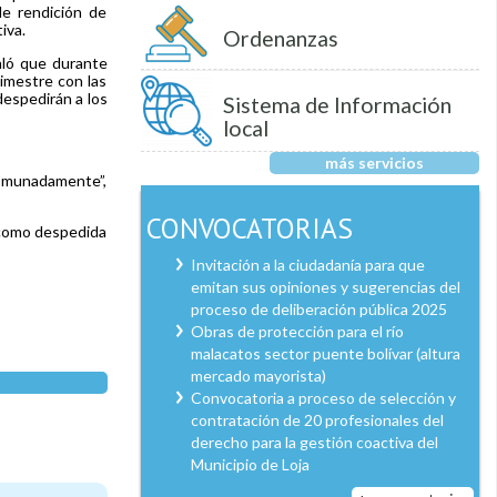
de rendición de
iva.
Ordenanzas
aló que durante
imestre con las
despedirán a los
Sistema de Información
local
más servicios
comunadamente”,
CONVOCATORIAS
 como despedida
Invitación a la ciudadanía para que
emitan sus opiniones y sugerencias del
proceso de deliberación pública 2025
Obras de protección para el río
malacatos sector puente bolívar (altura
mercado mayorista)
Convocatoria a proceso de selección y
contratación de 20 profesionales del
derecho para la gestión coactiva del
Municipio de Loja