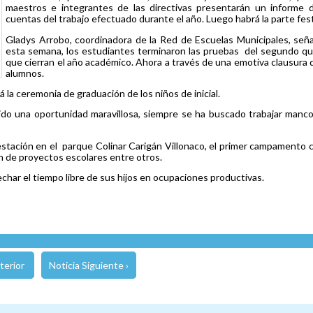
maestros e integrantes de las directivas presentarán un informe 
cuentas del trabajo efectuado durante el año. Luego habrá la parte fest
Gladys Arrobo, coordinadora de la Red de Escuelas Municipales, señ
esta semana, los estudiantes terminaron las pruebas del segundo qu
que cierran el año académico. Ahora a través de una emotiva clausura 
alumnos.
á la ceremonia de graduación de los niños de inicial.
 sido una oportunidad maravillosa, siempre se ha buscado trabajar man
restación en el parque Colinar Carigán Villonaco, el primer campamento
ón de proyectos escolares entre otros.
char el tiempo libre de sus hijos en ocupaciones productivas.
terior
Noticia Siguiente ›