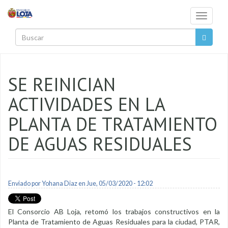
Pasar al contenido principal
Toggle
navigati
Buscar
SE REINICIAN
ACTIVIDADES EN LA
PLANTA DE TRATAMIENTO
DE AGUAS RESIDUALES
Enviado por
Yohana Diaz
en Jue, 05/03/2020 - 12:02
El Consorcio AB Loja, retomó los trabajos constructivos en la
Planta de Tratamiento de Aguas Residuales para la ciudad, PTAR,