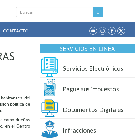
Buscar
CONTACTO
SERVICIOS EN LÍNEA
RAS
Servicios Electrónicos
Pague sus impuestos
 habitantes del
isión política de
Documentos Digitales
r.
vale como dueños
io, en el Centro
Infracciones