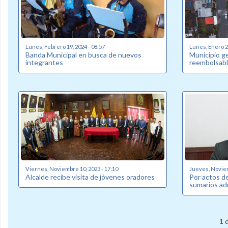
Lunes, Febrero 19, 2024 - 08:57
Lunes, Enero 22
Banda Municipal en busca de nuevos
Municipio g
integrantes
reembolsabl
Viernes, Noviembre 10, 2023 - 17:10
Jueves, Noviem
Alcalde recibe visita de jóvenes oradores
Por actos de
sumarios ad
1 