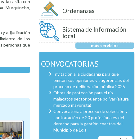
os la casita con
na Murquincho,
Ordenanzas
Sistema de Información
n y adjudicación
local
limiento de los
las personas que
más servicios
CONVOCATORIAS
Invitación a la ciudadanía para que
emitan sus opiniones y sugerencias del
proceso de deliberación pública 2025
Obras de protección para el río
malacatos sector puente bolívar (altura
mercado mayorista)
Convocatoria a proceso de selección y
contratación de 20 profesionales del
derecho para la gestión coactiva del
Municipio de Loja