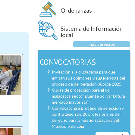
Ordenanzas
Sistema de Información
local
más servicios
CONVOCATORIAS
Invitación a la ciudadanía para que
emitan sus opiniones y sugerencias del
proceso de deliberación pública 2025
Obras de protección para el río
malacatos sector puente bolívar (altura
mercado mayorista)
Convocatoria a proceso de selección y
contratación de 20 profesionales del
derecho para la gestión coactiva del
Municipio de Loja