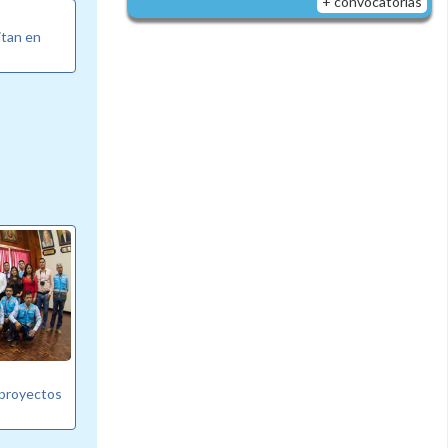
+ convocatorias
itan en
 proyectos