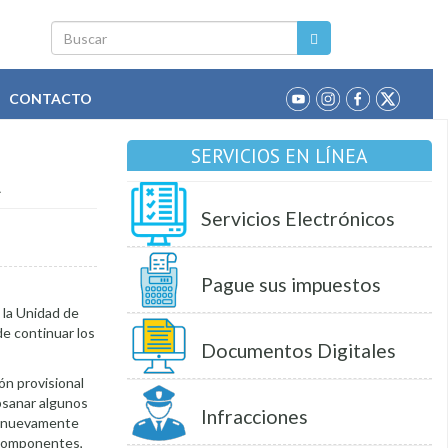
Buscar
CONTACTO
SERVICIOS EN LÍNEA
A
Servicios Electrónicos
Pague sus impuestos
 la Unidad de
de continuar los
Documentos Digitales
ión provisional
ubsanar algunos
Infracciones
án nuevamente
s componentes,