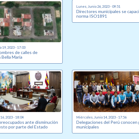
Lunes, Junio 26, 2023 - 09:51
Directores municipales se capac
norma ISO1891
o 19, 2023 - 17:03
ombres de calles de
 Bella María
16, 2023 - 18:04
Miércoles, Junio 14, 2023 - 17:56
preocupados ante disminución
Delegaciones del Perú conocen
sto por parte del Estado
municipales