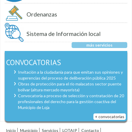
Ordenanzas
Sistema de Información local
más servicios
CONVOCATORIAS
Invitación a la ciudadanía para que emitan sus opiniones y
sugerencias del proceso de deliberación pública 2025
Obras de protección para el río malacatos sector puente
bolívar (altura mercado mayorista)
Convocatoria a proceso de selección y contratación de 20
profesionales del derecho para la gestión coactiva del
Municipio de Loja
+ convocatorias
Inicio
Municipio
Servicios
LOTAIP
Contacto