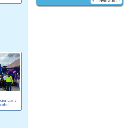
+ convocatorias
ienciar a
lcohol