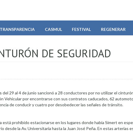
TRANSPARENCIA
CASMUL
FESTIVAL
REGENERAR
INTURÓN DE SEGURIDAD
el 29 al 4 de junio sancionó a 28 conductores por no utilizar el cinturó
ión Vehicular por encontrarse con sus contratos caducados, 62 automot
encia de conducir y cuatro por desobedecer las señales de tránsito.
está prohibido estacionarse en los lugares donde había Simert en especi
o desde la Av. Universitaria hasta la Juan José Peña. En estas arterias 